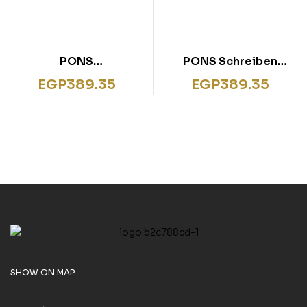
PONS
PONS Schreiben
Formelsammlung
lernen DaF
EGP
389.35
EGP
389.35
Physik 5-10
SHOW ON MAP