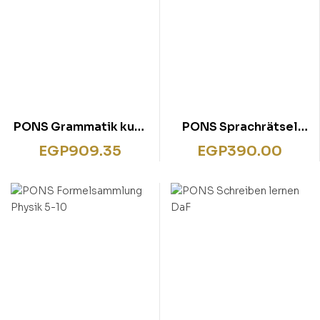
PONS Grammatik kurz
PONS Sprachrätsel
& bündig Arabisch
Englisch
EGP
909.35
EGP
390.00