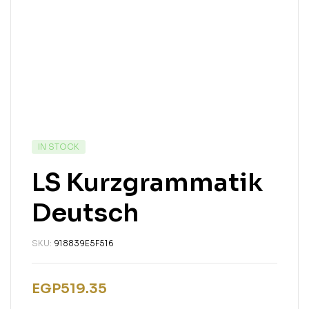
IN STOCK
LS Kurzgrammatik
Deutsch
SKU:
918839E5F516
EGP
519.35