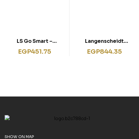
LS Go Smart –
Langenscheidt
Grammatik Deutsch
Grundwortschatz
EGP
451.75
EGP
844.35
Französisch – Buch mit
Audio-Download
SHOW ON MAP