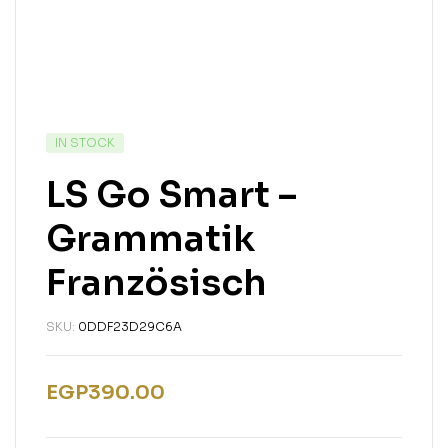
IN STOCK
LS Go Smart –
Grammatik
Französisch
SKU:
0DDF23D29C6A
EGP
390.00