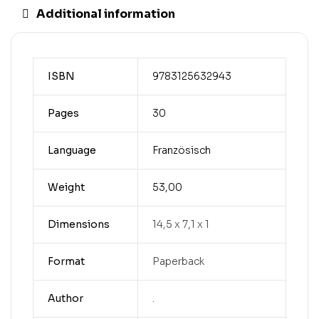
Additional information
ISBN
9783125632943
Pages
30
Language
Französisch
Weight
53,00
Dimensions
14,5 x 7,1 x 1
Format
Paperback
Author
.