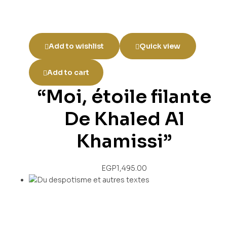
Add to wishlist
Quick view
Add to cart
“Moi, étoile filante
De Khaled Al
Khamissi”
EGP
1,495.00