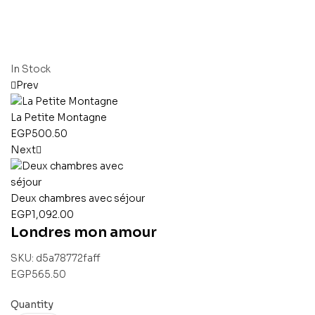
In Stock
Prev
La Petite Montagne
EGP
500.50
Next
Deux chambres avec séjour
EGP
1,092.00
Londres mon amour
SKU:
d5a78772faff
EGP
565.50
Quantity