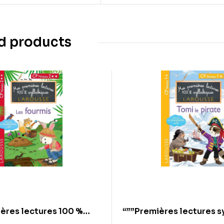
d products
ères lectures 100 %
“””Premières lectures s
s larousse – Les fourmis
– Tomi, le pirate, niv