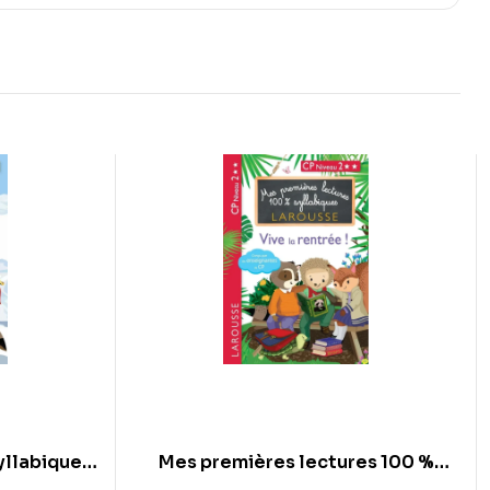
yllabiques
Mes premières lectures 100 %
eau 1″””
syllabiques – Vive la rentrée