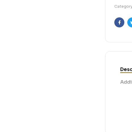
Categor
Faceb
Desc
Addi