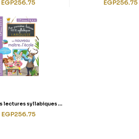
EGP
256.75
EGP
256.75
 lectures syllabiques –
 maître à l’école (Niveau
EGP
256.75
4)