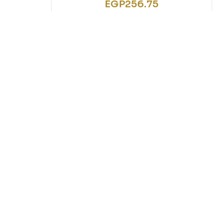
EGP
256.75