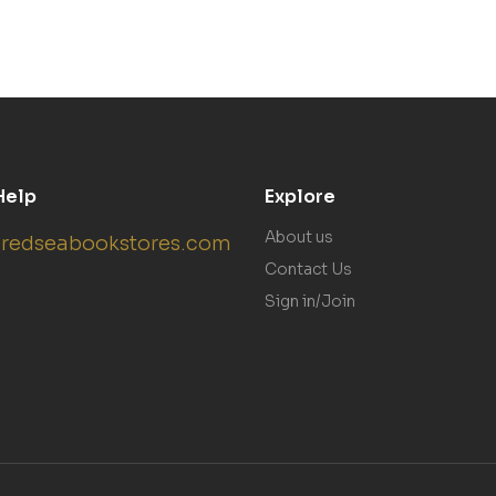
Help
Explore
About us
redseabookstores.com
Contact Us
Sign in/Join