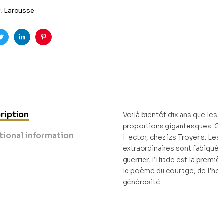
y:
Larousse
ook
Twitter
Linkedin
Pinterest
ription
Voilà bientôt dix ans que les
proportions gigantesques. Ch
tional information
Hector, chez lzs Troyens. Le
extraordinaires sont fabiqu
guerrier, l’Iliade est la pre
le poème du courage, de l’ho
générosité.