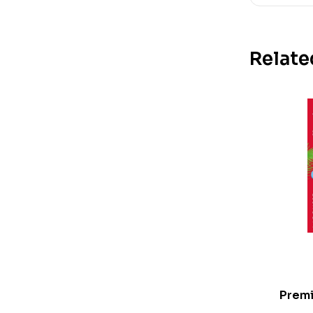
Relate
Premi
syllabique