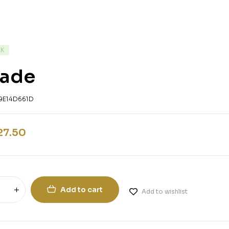
CK
liade
9E14D661D
27.50
Add to cart
Add to wishlist