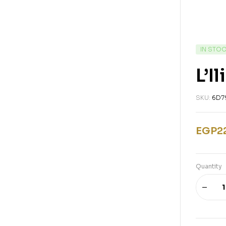
IN STO
L’I
SKU:
6D7
EGP
2
Quantity