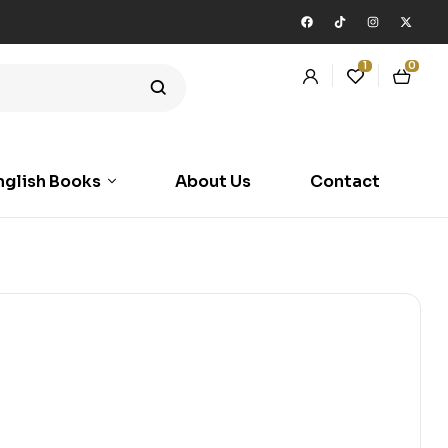
1
0
nglish Books
About Us
Contact