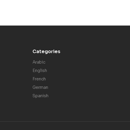
Categories
Arabic
English
French
German
Spanish