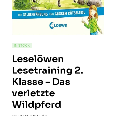
IN STOCK
Leselöwen
Lesetraining 2.
Klasse – Das
verletzte
Wildpferd
SKU:
8A83DD03A240