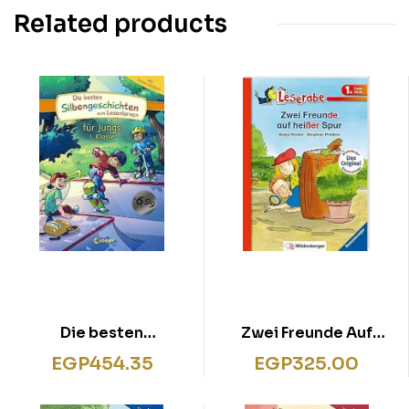
Related products
Die besten
Zwei Freunde Auf
Silbengeschichten
Heisser Spur
EGP
454.35
EGP
325.00
zum Lesenlernen für
Jungs 1. Klasse