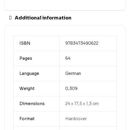
Additional information
ISBN
9783473490622
Pages
64
Language
German
Weight
0,309
Dimensions
24 x 17,5 x 1,3 cm
Format
Hardcover