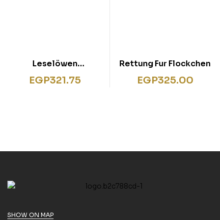
Leselöwen
Rettung Fur Flockchen
Kreuzworträtsel für
EGP
321.75
EGP
325.00
Erstleser – 1. Klasse
(Gelb)
SHOW ON MAP