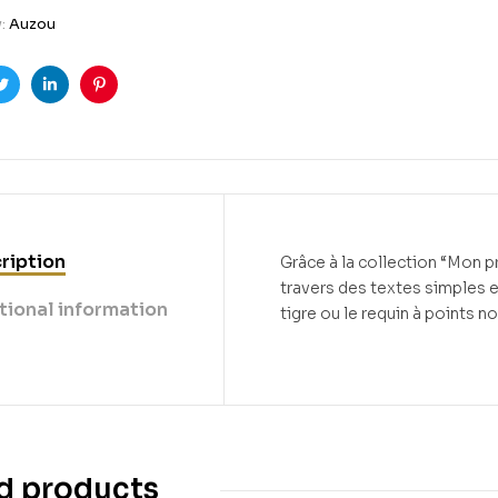
y:
Auzou
ook
Twitter
Linkedin
Pinterest
ription
Grâce à la collection “Mon p
travers des textes simples e
tional information
tigre ou le requin à points n
d products