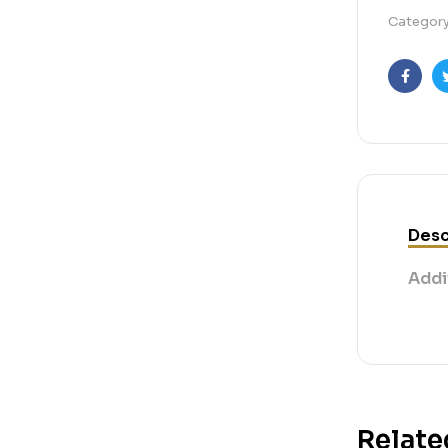
Categor
Faceb
Desc
Addi
Relate