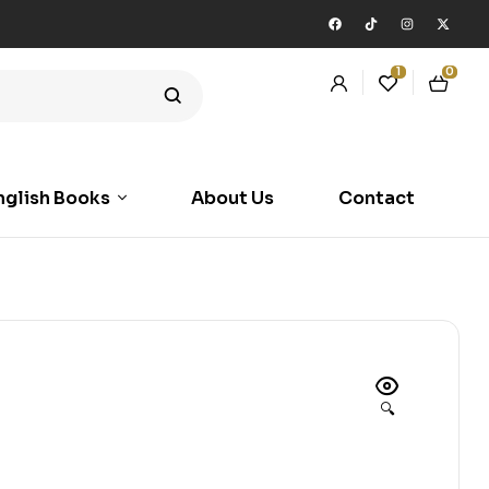
1
0
nglish Books
About Us
Contact
🔍