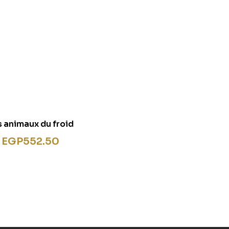
 animaux du froid
EGP
552.50