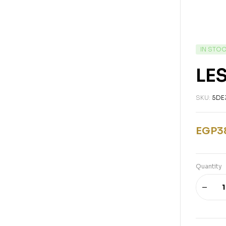
IN STO
LE
SKU:
5DE
EGP
3
Quantity