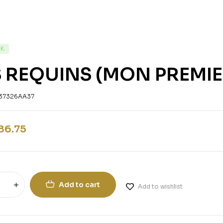
CK
S REQUINS (MON PREMIE
37326AA37
86.75
Add to cart
Add to wishlist