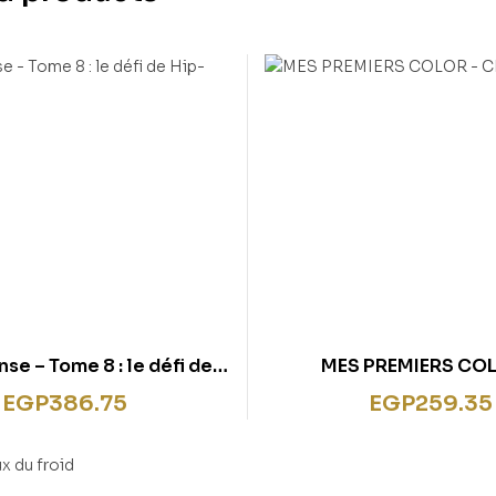
se – Tome 8 : le défi de
MES PREMIERS COL
Hip-Hop
CHEVALIERS
EGP
386.75
EGP
259.35