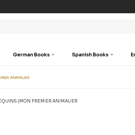
German Books
Spanish Books
E
MIER ANIMALIER