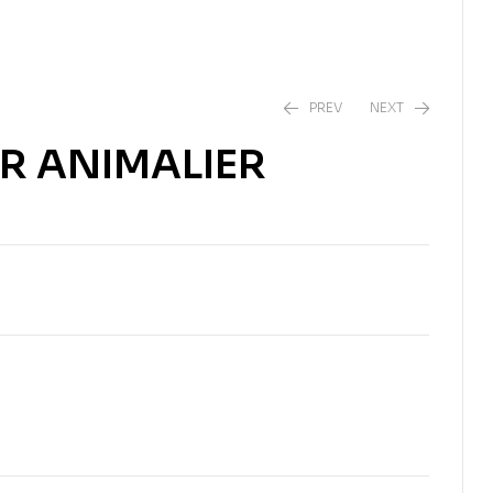
PREV
NEXT
R ANIMALIER
EGP
386.75
EGP
386.75