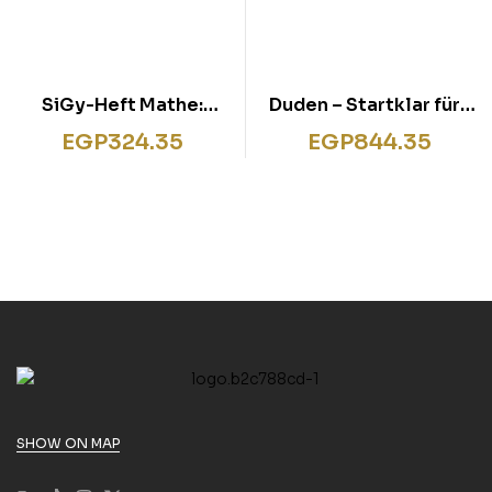
SiGy-Heft Mathe:
Duden – Startklar fürs
Textaufgaben 4
G8 – Konzentration
EGP
324.35
EGP
844.35
und Lerntipps: Üben für
den Übergang
SHOW ON MAP