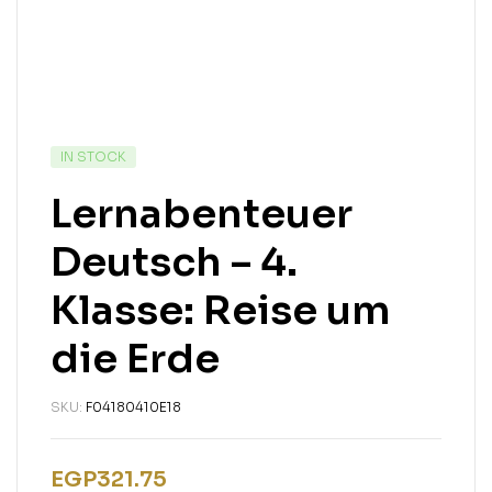
IN STOCK
Lernabenteuer
Deutsch – 4.
Klasse: Reise um
die Erde
SKU:
F04180410E18
EGP
321.75