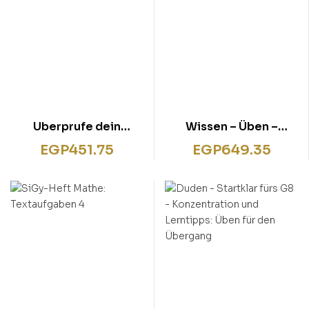
Uberprufe dein
Wissen – Üben –
Wissen! Mathe 4.
Testen: Deutsch –
EGP
451.75
EGP
649.35
Klasse
Aufsatz 4. Klasse