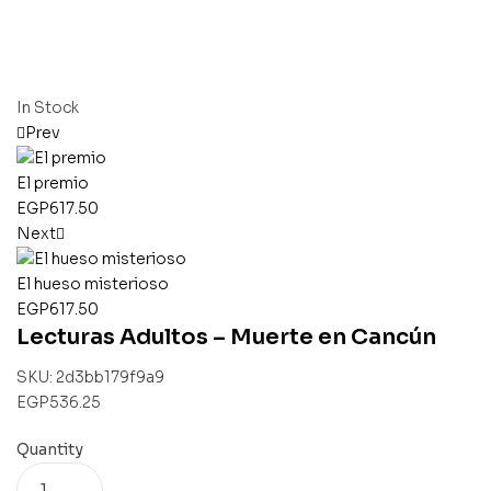
In Stock
Prev
El premio
EGP
617.50
Next
El hueso misterioso
EGP
617.50
Lecturas Adultos – Muerte en Cancún
SKU:
2d3bb179f9a9
EGP
536.25
Quantity