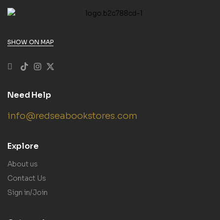
SHOW ON MAP
Need Help
info@redseabookstores.com
Explore
About us
Contact Us
Sign in/Join