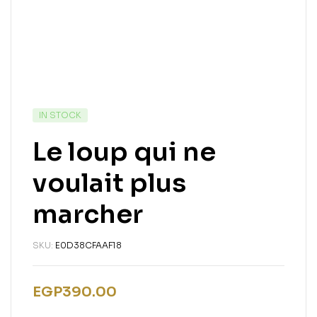
IN STOCK
Le loup qui ne
voulait plus
marcher
SKU:
E0D38CFAAF18
EGP
390.00