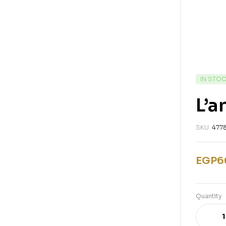
IN STO
L’a
SKU:
477
EGP
6
Quantity