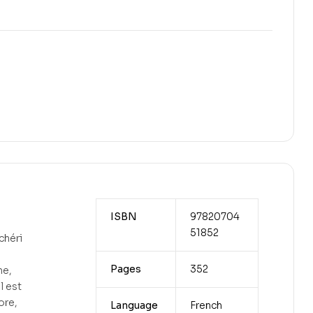
ISBN
97820704
51852
chéri
Pages
352
ne,
l est
ore,
Language
French