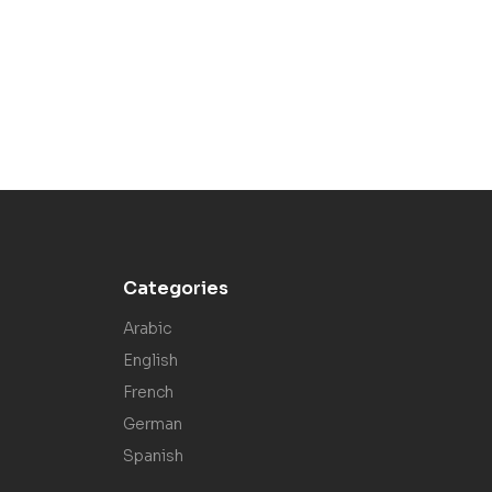
Categories
Arabic
English
French
German
Spanish