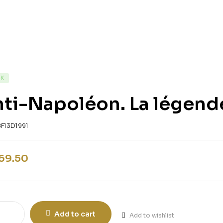
CK
nti-Napoléon. La légend
8F13D1991
69.50
Add to cart
Add to wishlist