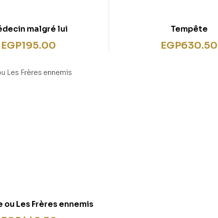
decin malgré lui
Tempête
EGP
195.00
EGP
630.50
 ou Les Frères ennemis