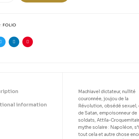
y:
FOLIO
ook
Twitter
Linkedin
Pinterest
ription
Machiavel dictateur, nullité
couronnée, joujou de la
tional information
Révolution, obsédé sexuel, 
de Satan, empoisonneur de
soldats, Attila-Croquemitai
mythe solaire : Napoléon, s’i
tout cela et autre chose enc