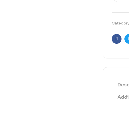
Categor
Faceb
Desc
Addi