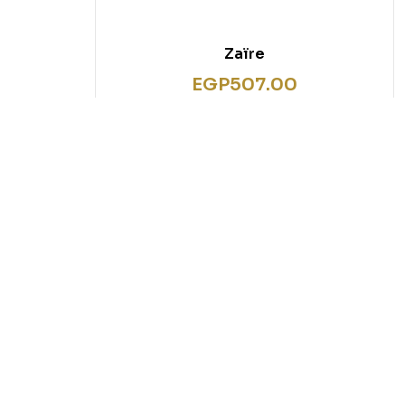
Zaïre
EGP
507.00