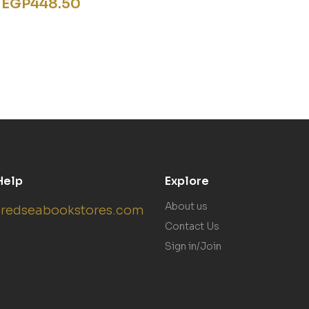
EGP
448.50
Help
Explore
About us
redseabookstores.com
Contact Us
Sign in/Join