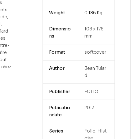
s
lets
Weight
0.186 Kg
ade,
t
Dimensio
108 x 178
lard
ns
mm
des
ntre-
Format
softcover
aire
tout
 chez
Author
Jean Tular
d
Publisher
FOLIO
Pubicatio
2013
ndate
Series
Folio. Hist
oire