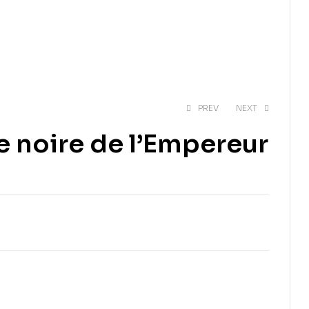
PREV
NEXT
e noire de l’Empereur
EGP
130.00
EGP
702.00