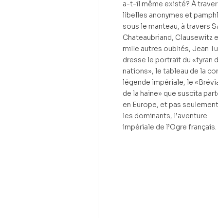
a-t-il même existé? À traver
libelles anonymes et pamph
sous le manteau, à travers S
Chateaubriand, Clausewitz e
mille autres oubliés, Jean Tu
dresse le portrait du «tyran 
nations», le tableau de la co
légende impériale, le «Brévi
de la haine» que suscita par
en Europe, et pas seulement
les dominants, l’aventure
impériale de l’Ogre français.