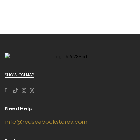
Fremdsprache
Deutsch / Deutsch –
Englisch. Mit 135.000
Stichwörtern &
Wendungen. Mit
intelligentem Online-
Wörterbuch.
SHOW ON MAP
Need Help
info@redseabookstores.com