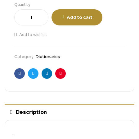
Quantity
Add to cart
Add to wishlist
Category:
Dictionaries
Facebook
Twitter
Linkedin
Pinterest
Description
.