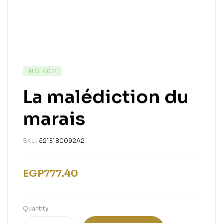
IN STOCK
La malédiction du
marais
SKU:
521E1B0092A2
EGP
777.40
Quantity