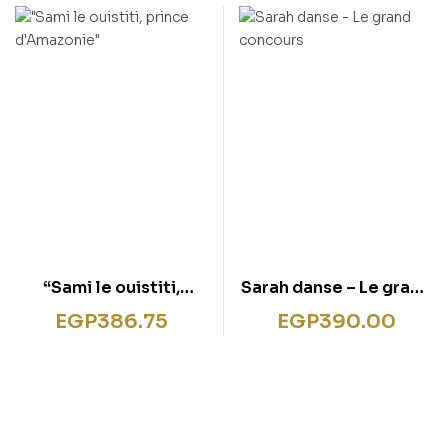
“Sami le ouistiti,
Sarah danse – Le grand
prince d’Amazonie”
concours
EGP
386.75
EGP
390.00