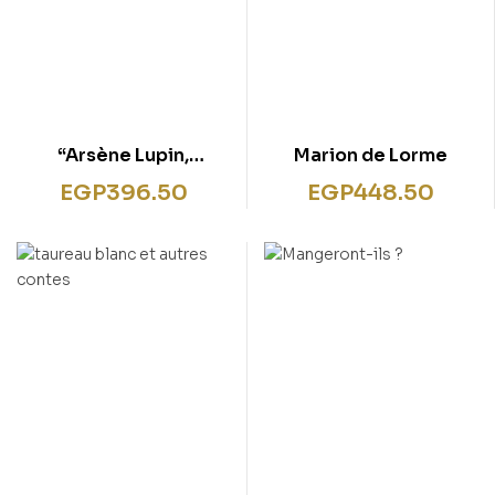
“Arsène Lupin,
Marion de Lorme
gentleman-
EGP
396.50
EGP
448.50
cambrioleur”