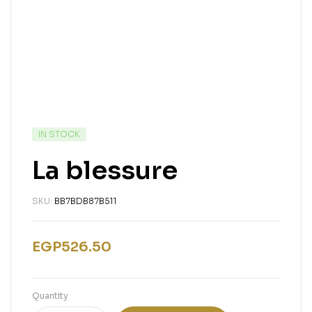
IN STOCK
La blessure
SKU:
BB7BDB87B511
EGP
526.50
Quantity