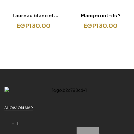
taureau blanc et
Mangeront-ils ?
autres contes
EGP
130.00
EGP
130.00
SHOW ON MAP