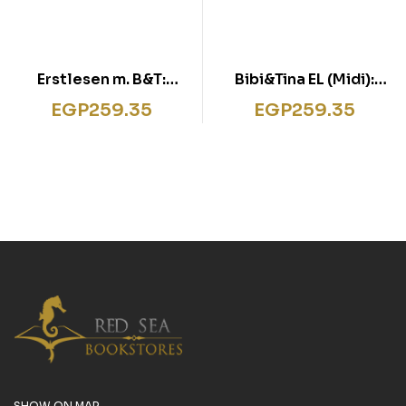
Erstlesen m. B&T:
Bibi&Tina EL (Midi):
Wirbel (Midi)
Pony-Party
EGP
259.35
EGP
259.35
SHOW ON MAP