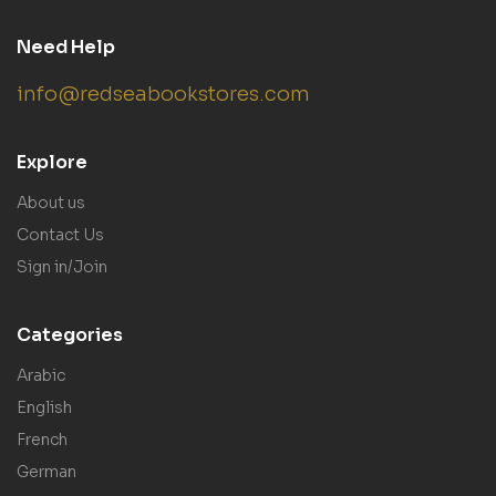
Need Help
info@redseabookstores.com
Explore
About us
Contact Us
Sign in/Join
Categories
Arabic
English
French
German