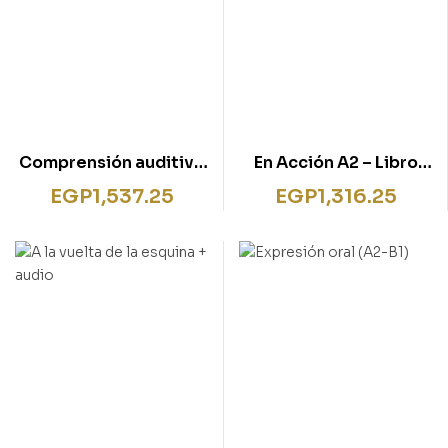
Comprensión auditiva
En Acción A2 – Libro
(A2-B1)
del alumno + CD + mp3
EGP
1,537.25
EGP
1,316.25