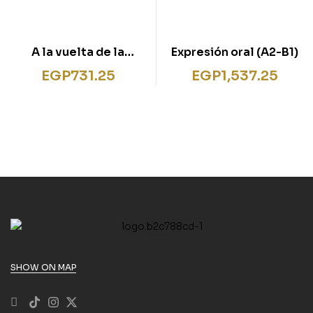
A la vuelta de la
Expresión oral (A2-B1)
esquina + audio
EGP
731.25
EGP
1,537.25
SHOW ON MAP