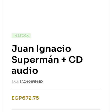
IN STOCK
Juan Ignacio
Supermán + CD
audio
SKU:
6AD494F1145D
EGP
672.75