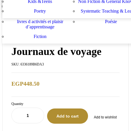
Kids &Teens
Non Fiction & General Kno
Sachbücher
Schulbücher
les buts de l académie française et le
Système d enseignement 
Poetry
Systematic Teaching & Le
développement de l enseignant
apprentissage
livres d activités et plaisir
Poésie
d’apprentissage
IN STOCK
Fiction
Journaux de voyage
SKU:
6336189B6DA3
EGP
448.50
Quantity
Add to cart
Add to wishlist