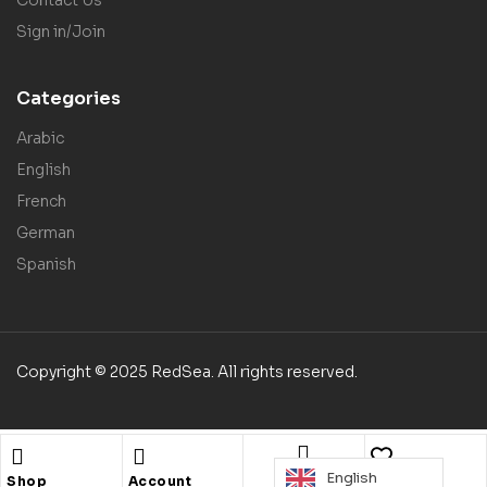
Sign in/Join
Categories
Arabic
English
French
German
Spanish
Copyright © 2025 RedSea. All rights reserved.
English
Search
Shop
Account
Wishlist