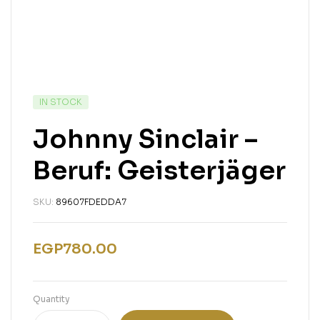
IN STOCK
Johnny Sinclair –
Beruf: Geisterjäger
SKU:
89607FDEDDA7
EGP
780.00
Quantity