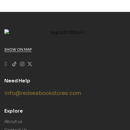
SHOW ON MAP
Need Help
info@redseabookstores.com
Explore
About us
Contact Us