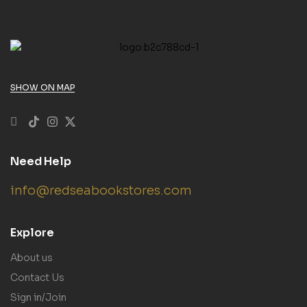
SHOW ON MAP
Need Help
info@redseabookstores.com
Explore
About us
Contact Us
Sign in/Join