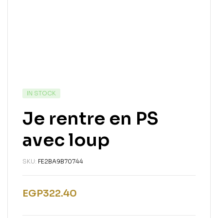
IN STOCK
Je rentre en PS
avec loup
SKU:
FE2BA9B70744
EGP
322.40