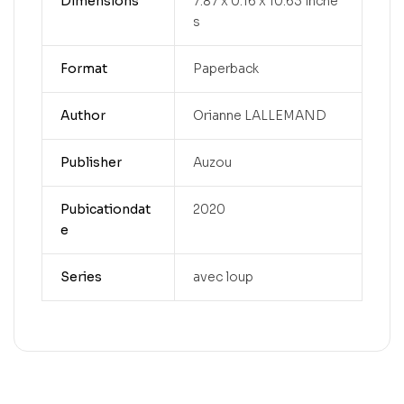
Dimensions
7.87 x 0.16 x 10.63 inche
s
Format
Paperback
Author
Orianne LALLEMAND
Publisher
Auzou
Pubicationdat
2020
e
Series
avec loup