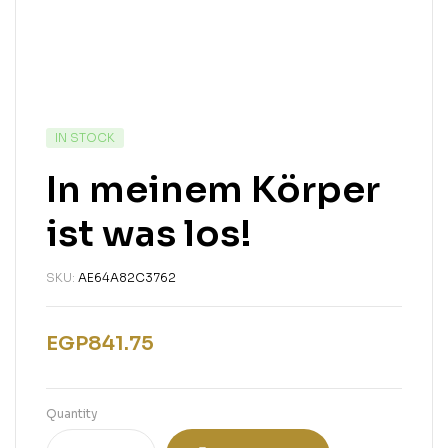
IN STOCK
In meinem Körper
ist was los!
SKU:
AE64A82C3762
EGP
841.75
Quantity