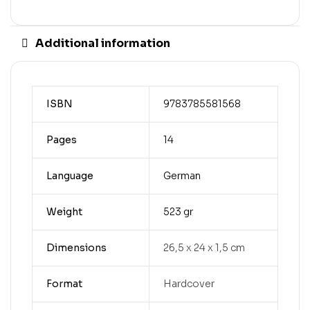
Additional information
ISBN
9783785581568
Pages
14
Language
German
Weight
523 gr
Dimensions
26,5 x 24 x 1,5 cm
Format
Hardcover