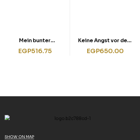
Mein bunter
Keine Angst vor dem
Schulranzen Übungen
kleinen Piks!
EGP
516.75
EGP
650.00
zum Schulanfang
(gelb)
SHOW ON MAP