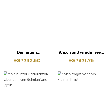
Die neuen
Wisch und wieder weg
LernSpielZwerge –
– Ich lerne malen 4+
EGP
292.50
EGP
321.75
Bilderrätsel