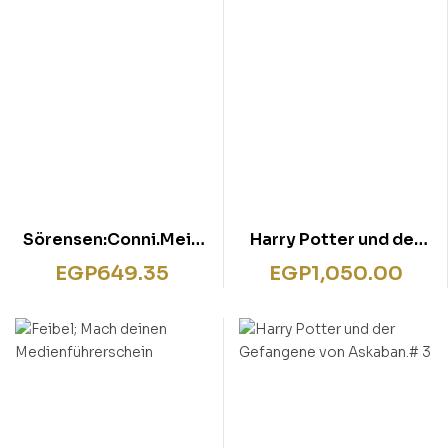
Sörensen:Conni.Mein
Harry Potter und der
toller Kindergarten
Halbblutprinz # 6
EGP
649.35
EGP
1,050.00