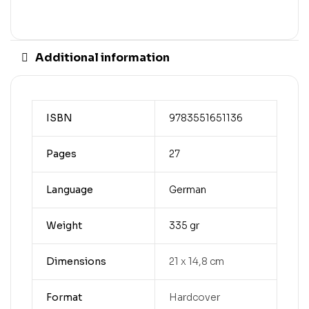
Additional information
ISBN
9783551651136
Pages
27
Language
German
Weight
335 gr
Dimensions
21 x 14,8 cm
Format
Hardcover