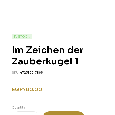
IN STOCK
Im Zeichen der
Zauberkugel 1
SKU:
472316017B68
EGP
780.00
Quantity