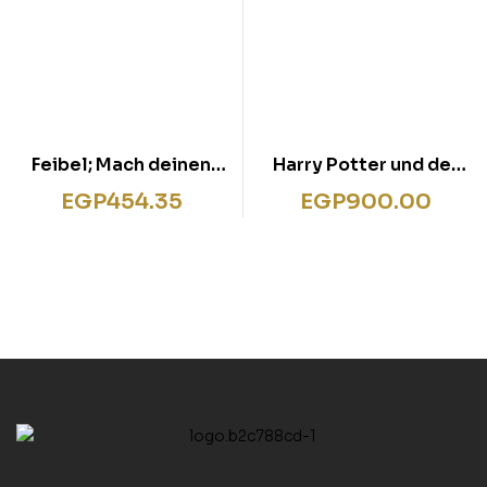
Feibel; Mach deinen
Harry Potter und der
Medienführerschein
Gefangene von
EGP
454.35
EGP
900.00
Askaban.# 3