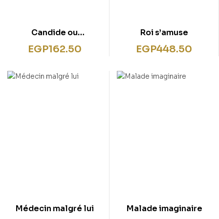
Candide ou
Roi s’amuse
L’Optimisme
EGP
162.50
EGP
448.50
Médecin malgré lui
Malade imaginaire