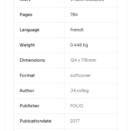
Pages
784
Language
French
Weight
0.448 Kg
Dimensions
124 x 178 mm
Format
softcover
Author
J.K roling
Publisher
FOLIO
Pubicationdate
2017