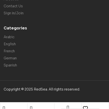
Contact Us
Sign in/Join
Categories
Arabic
English
French
German
Spanish
Copyright © 2025 RedSea. All rights reserved.