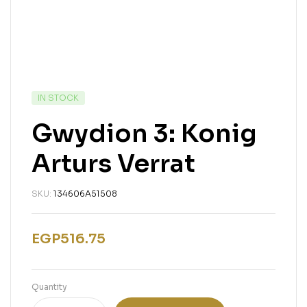
IN STOCK
Gwydion 3: Konig
Arturs Verrat
SKU:
134606A51508
EGP
516.75
Quantity