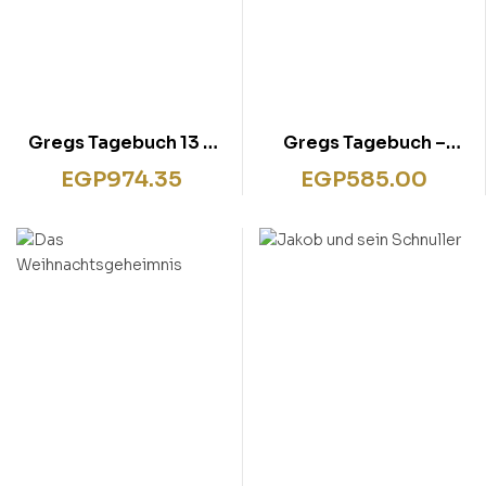
Gregs Tagebuch 13 –
Gregs Tagebuch –
Eiskalt erwischt!
Mach’s wie Greg!
EGP
974.35
EGP
585.00