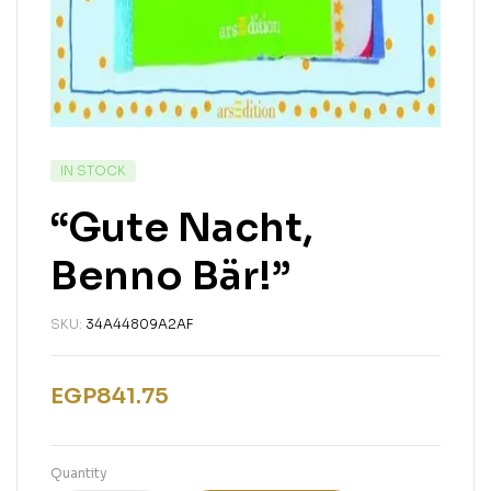
IN STOCK
“Gute Nacht,
Benno Bär!”
SKU:
34A44809A2AF
EGP
841.75
Quantity