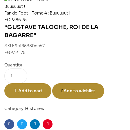
Fan de Foot - Tome 4 : Buuuuuut !
EGP
386.75
“GUSTAVE TALOCHE, ROI DE LA
BAGARRE”
SKU:
9c185330dcb7
EGP
321.75
Quantity
Add to cart
Add to wishlist
Category:
Histoires
Facebook
Twitter
Linkedin
Pinterest