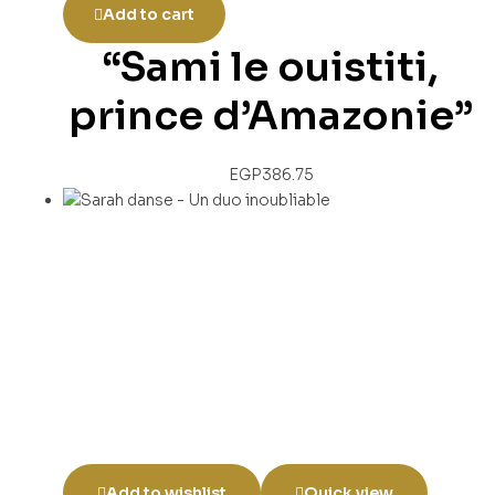
Add to cart
“Sami le ouistiti,
prince d’Amazonie”
EGP
386.75
Add to wishlist
Quick view