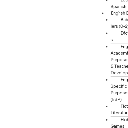
Spanish
English
Ba
lers (0-2
Dic
s
Eng
Academi
Purpose
& Teache
Develo
Eng
Specific
Purpose
(ESP)
Fic
Literatu
Hob
Games