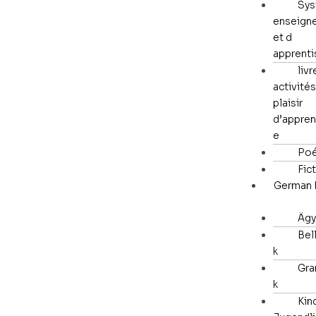
Sys
enseign
et d
apprent
livr
activités
plaisir
d’appren
e
Poé
Fic
German 
Ägy
Bell
k
Gra
k
Kin