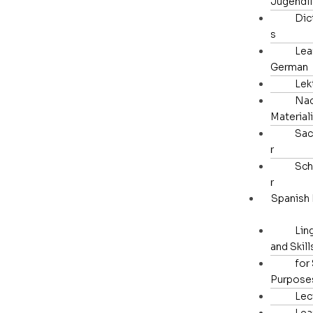
Jugendl
Dic
s
Lea
German
Lek
Nac
Material
Sac
r
Sch
r
Spanish
Lin
and Skill
for
Purpose
Lec
Lea