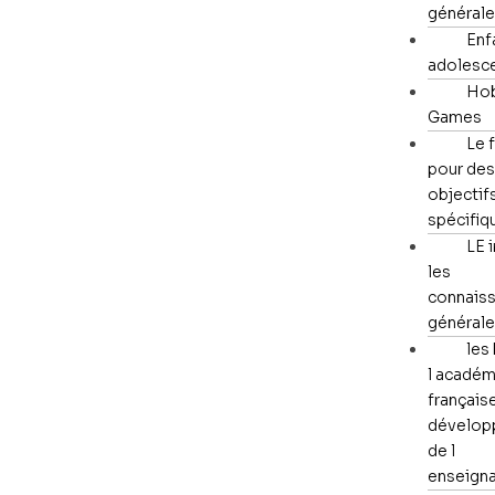
général
Enf
adolesc
Hob
Games
Le 
pour des
objectif
spécifiq
LE i
les
connais
général
les
l académ
française
dévelop
de l
enseign