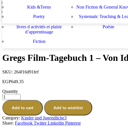
Lektüren
Nachhilfe – Materialie
In Stock
spécifiques
générales
لة الأستشراق الألماني
دراسات يهودية و إسرائيلية
Kids &Teens
Non Fiction & General Kno
Prev
Sachbücher
Schulbücher
les buts de l académie française et le
Système d enseignement 
Poetry
Systematic Teaching & Le
développement de l enseignant
apprentissage
Gregs Tagebuch 14 - Voll daneben!
EGP
974.35
livres d activités et plaisir
Poésie
Next
d’apprentissage
Gregs Tagebuch 12 - Und tschüss!
Fiction
EGP
974.35
Gregs Film-Tagebuch 1 – Von Id
SKU:
264f16d91fef
EGP
649.35
Quantity
Add to cart
Add to wishlist
Category:
Kinder und Jugendliche3
Share:
Facebook
Twitter
Linkedin
Pinterest