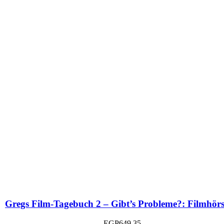
Gregs Film-Tagebuch 2 – Gibt’s Probleme?: Filmhörs
EGP
649.35