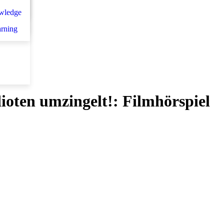
n
سلس
wledge
et d
arning
ioten umzingelt!: Filmhörspiel