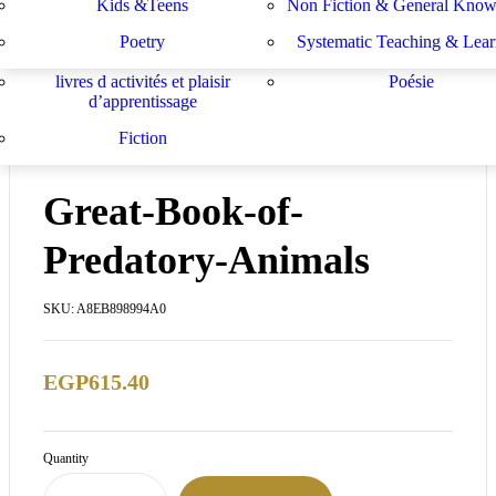
Kids &Teens
Non Fiction & General Know
Sachbücher
Schulbücher
les buts de l académie française et le
Système d enseignement e
Poetry
Systematic Teaching & Lear
développement de l enseignant
apprentissage
livres d activités et plaisir
Poésie
d’apprentissage
Fiction
IN STOCK
Great-Book-of-
Predatory-Animals
SKU:
A8EB898994A0
EGP
615.40
Quantity