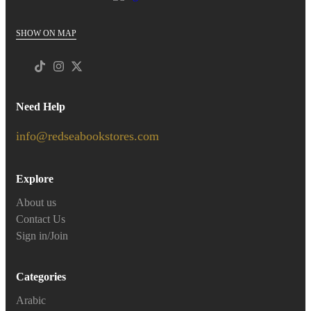
SHOW ON MAP
Need Help
info@redseabookstores.com
Explore
About us
Contact Us
Sign in/Join
Categories
Arabic