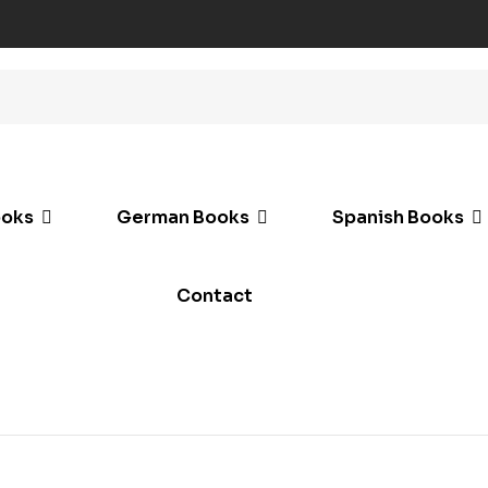
ooks
German Books
Spanish Books
Contact