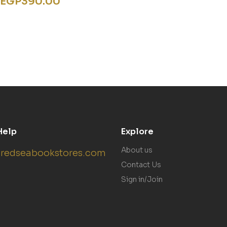
EGP
390.00
Help
Explore
About us
redseabookstores.com
Contact Us
Sign in/Join