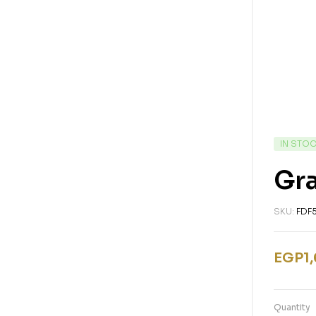
IN STO
Gr
SKU:
FDF
EGP
1
Quantity