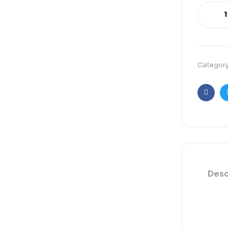
Categor
Faceb
Desc