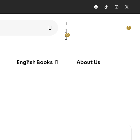
1
0
English Books
About Us