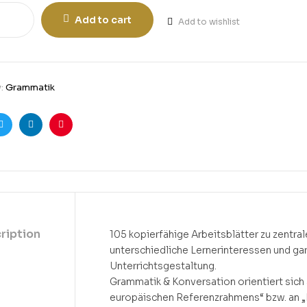
Add to cart
Add to wishlist
y:
Grammatik
ook
Twitter
Linkedin
Pinterest
ription
105 kopierfähige Arbeitsblätter zu zent
unterschiedliche Lernerinteressen und ga
Unterrichtsgestaltung.
Grammatik & Konversation orientiert sic
europäischen Referenzrahmens“ bzw. an „Pr