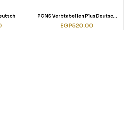
eutsch
PONS Verbtabellen Plus Deutsch
als Fremdsprache
0
EGP
520.00