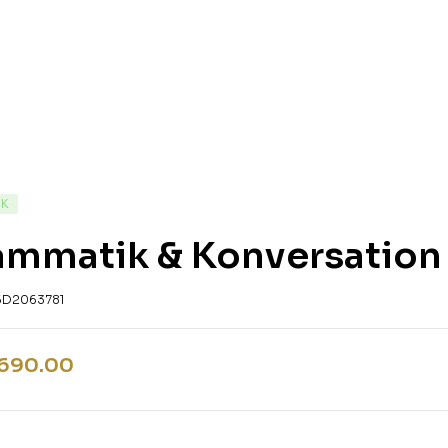
CK
ammatik & Konversation 
5D2063781
,690.00