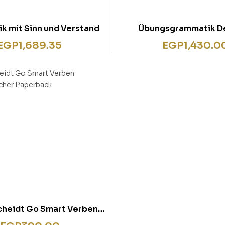
k mit Sinn und Verstand
Übungsgrammatik D
EGP
1,689.35
EGP
1,430.0
heidt Go Smart Verben
h – Fächer Paperback