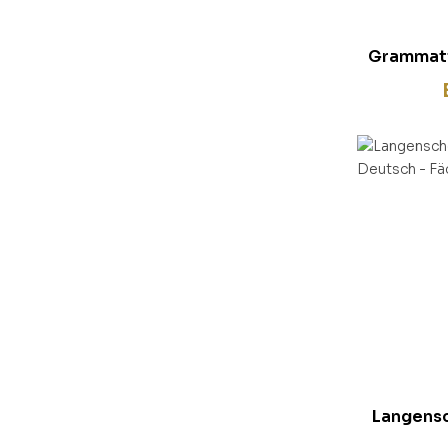
Grammati
Langensc
Deutsc