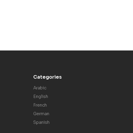
Categories
Arabic
English
French
German
Spanish