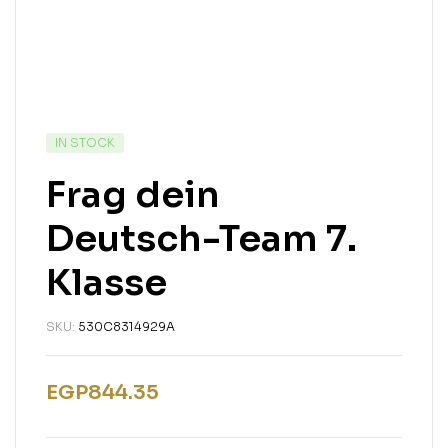
IN STOCK
Frag dein
Deutsch-Team 7.
Klasse
SKU:
530C8314929A
EGP
844.35