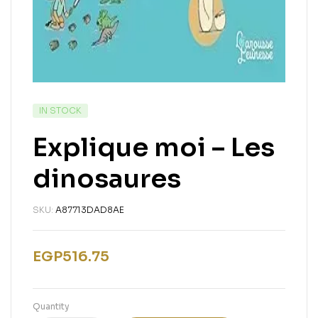
IN STOCK
Explique moi – Les
dinosaures
SKU:
A87713DAD8AE
EGP
516.75
Quantity