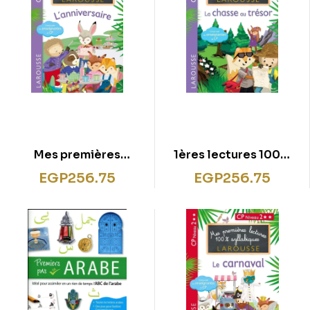
Mes premières
1ères lectures 100%
lectures 100 %
syllabiques – Chasse
EGP
256.75
EGP
256.75
syllabiques Larousse /
au trésor
L’anniversaire (niveau
3)