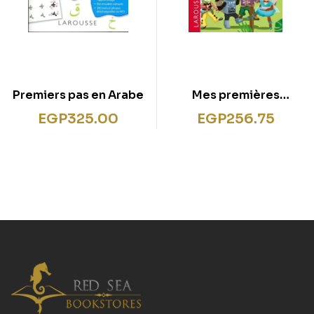
Premiers pas en Arabe
Mes premières
lectures 100 %
EGP
325.00
EGP
256.75
syllabiques Niveau 2 –
le carnaval