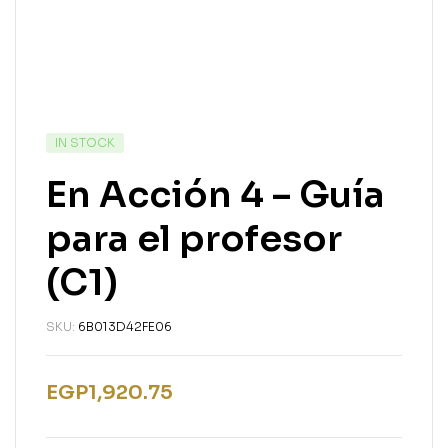
IN STOCK
En Acción 4 – Guía
para el profesor
(C1)
SKU:
6B013D42FE06
EGP
1,920.75