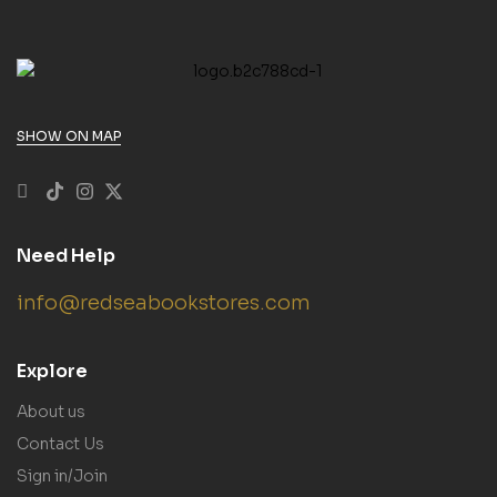
SHOW ON MAP
Need Help
info@redseabookstores.com
Explore
About us
Contact Us
Sign in/Join