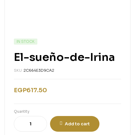
IN STOCK
El-sueño-de-Irina
SKU:
2C664E3D9CA2
EGP
617.50
Quantity
Add to cart