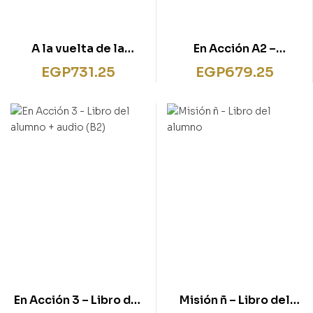
A la vuelta de la
En Acción A2 –
esquina + audio
Cuaderno de
EGP
731.25
EGP
679.25
actividades + CD audio
En Acción 3 – Libro del
Misión ñ – Libro del