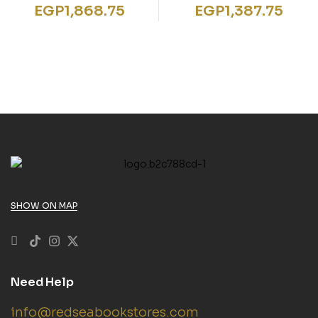
alumno + audio (B2)
alumno
EGP
1,868.75
EGP
1,387.75
SHOW ON MAP
Need Help
info@redseabookstores.com