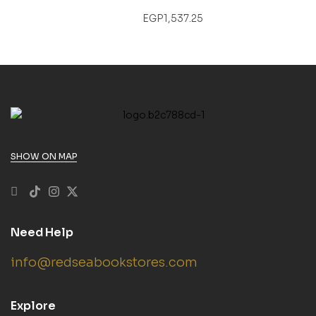
EGP
1,537.25
SHOW ON MAP
Need Help
info@redseabookstores.com
Explore