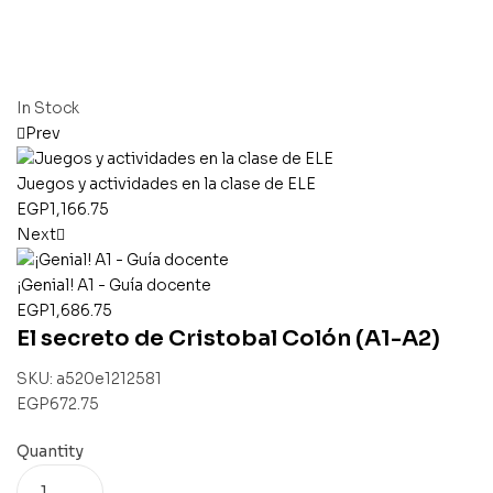
In Stock
Prev
Juegos y actividades en la clase de ELE
EGP
1,166.75
Next
¡Genial! A1 - Guía docente
EGP
1,686.75
El secreto de Cristobal Colón (A1-A2)
SKU:
a520e1212581
EGP
672.75
Quantity