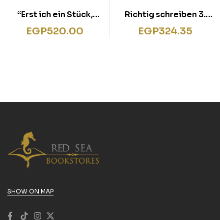
“Erst ich ein Stück,
Richtig schreiben 3.
dann du –
Klasse
EGP
520.00
EGP
324.35
Sachgeschichten &
Sachwissen”
SHOW ON MAP