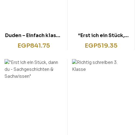
Duden – Einfach klasse
“Erst ich ein Stück,
in Deutsch 3. Klasse
dann du – Eine Burg für
EGP
841.75
EGP
519.35
Ritter Rudi”