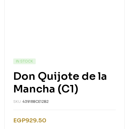
IN STOCK
Don Quijote de la
Mancha (C1)
SKU:
43918BCE12B2
EGP
929.50