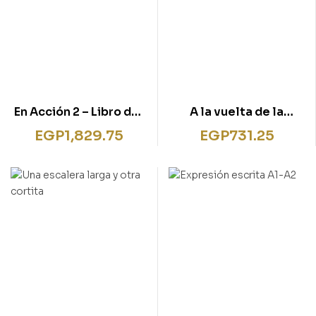
En Acción 2 – Libro del
A la vuelta de la
alumno 2 + audio (B1)
esquina + audio
EGP
1,829.75
EGP
731.25