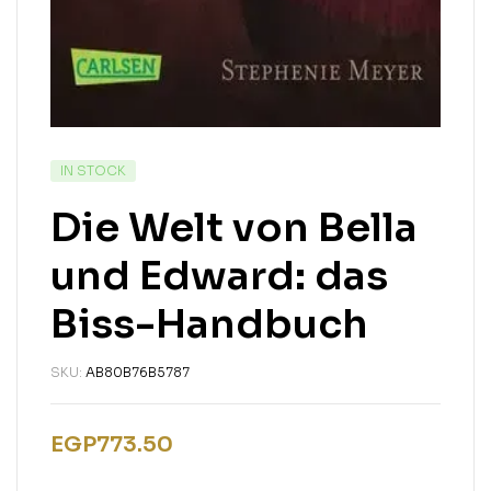
IN STOCK
Die Welt von Bella
und Edward: das
Biss-Handbuch
SKU:
AB80B76B5787
EGP
773.50