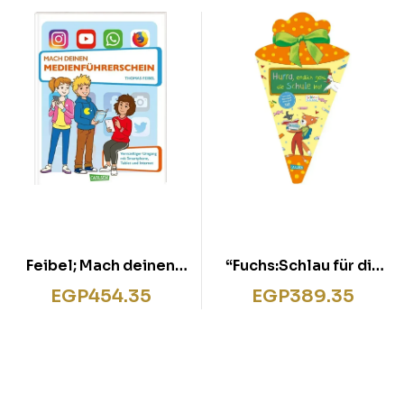
Feibel; Mach deinen
“Fuchs:Schlau für die
Medienführerschein
Schule: Hurra, end”
EGP
454.35
EGP
389.35