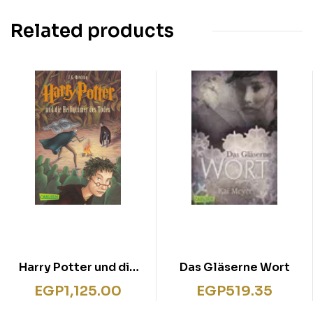
Related products
Harry Potter und die
Das Gläserne Wort
Heiligtümer des Todes.
EGP
1,125.00
EGP
519.35
# 7