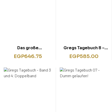
Das große
Gregs Tagebuch 8 –
Adventskalenderbuch
Echt übel!
EGP
646.75
EGP
585.00