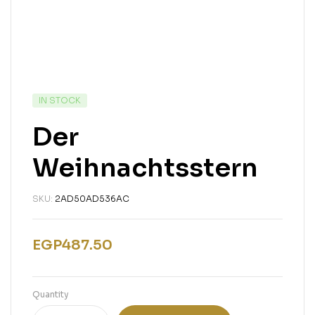
IN STOCK
Der
Weihnachtsstern
SKU:
2AD50AD536AC
EGP
487.50
Quantity