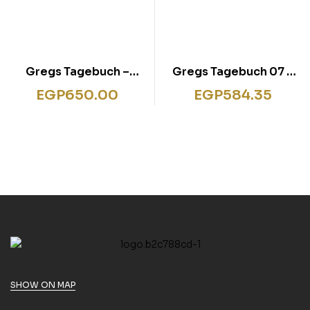
Gregs Tagebuch –
Gregs Tagebuch 07 –
Band 3 und 4:
Dumm gelaufen!
EGP
650.00
EGP
584.35
Doppelband
SHOW ON MAP