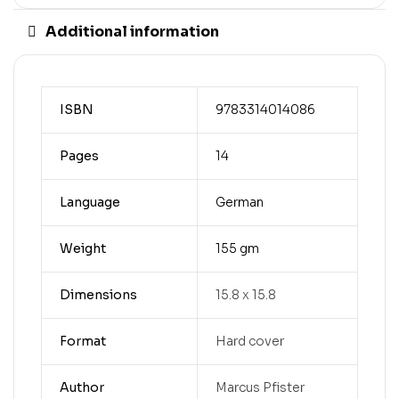
Additional information
ISBN
9783314014086
Pages
14
Language
German
Weight
155 gm
Dimensions
15.8 x 15.8
Format
Hard cover
Author
Marcus Pfister