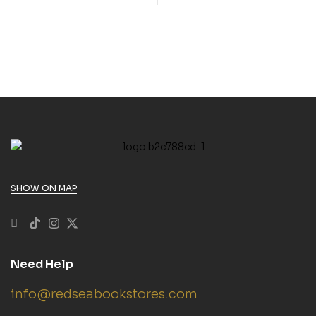
animaux
SHOW ON MAP
Need Help
info@redseabookstores.com