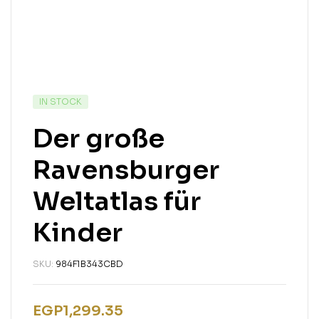
IN STOCK
Der große
Ravensburger
Weltatlas für
Kinder
SKU:
984F1B343CBD
EGP
1,299.35