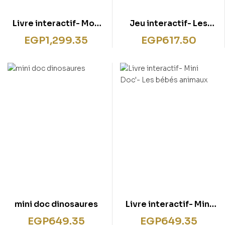
Livre interactif- Mon
Jeu interactif- Les
premier Atlas
dinosaures
EGP
1,299.35
EGP
617.50
mini doc dinosaures
Livre interactif- Mini
Doc’- Les bébés
EGP
649.35
EGP
649.35