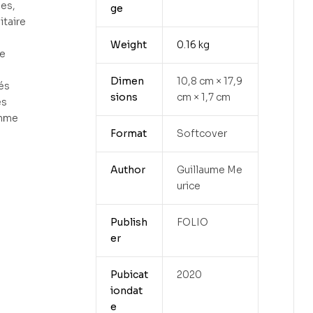
ues,
ge
itaire
Weight
0.16 kg
me
Dimen
10,8 cm × 17,9
és
sions
cm × 1,7 cm
es
omme
Format
Softcover
Author
Guillaume Me
urice
Publish
FOLIO
er
Pubicat
2020
iondat
e