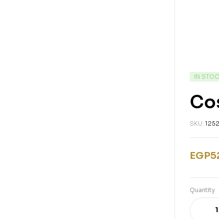
IN STO
Co
SKU:
125
EGP
5
Quantity