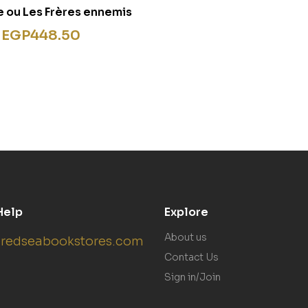
 ou Les Frères ennemis
EGP
448.50
Help
Explore
About us
redseabookstores.com
Contact Us
Sign in/Join