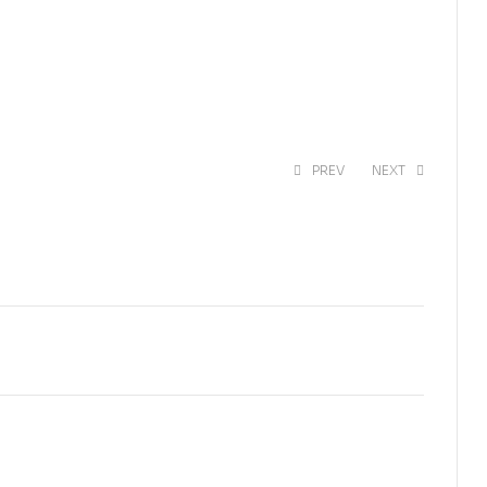
PREV
NEXT
EGP
487.50
EGP
448.50