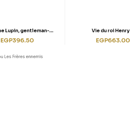
ne Lupin, gentleman-
Vie du roi Henry
cambrioleur”
EGP
396.50
EGP
663.00