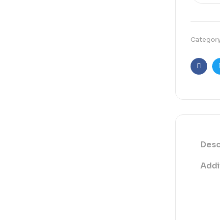
Categor
Faceb
Desc
Addi