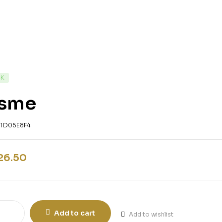
CK
sme
21D05E8F4
26.50
Add to cart
Add to wishlist