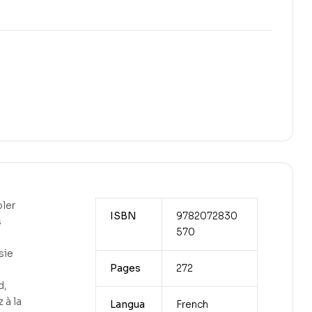
bler
ISBN
9782072830
s
570
sie
Pages
272
d,
 à la
Langua
French