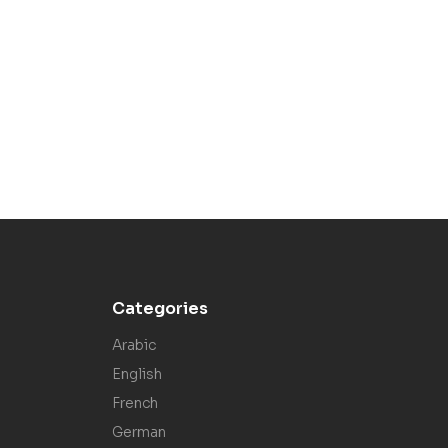
Categories
Arabic
English
French
German