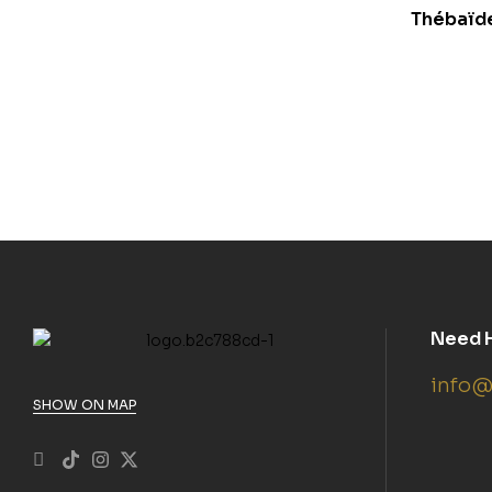
Thébaïde
Need 
info@
SHOW ON MAP