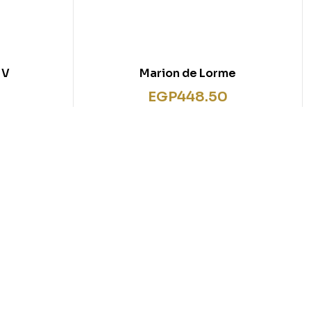
 V
Marion de Lorme
EGP
448.50