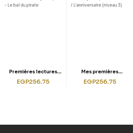
Premières lectures
Mes premières
Larousse 100 %
lectures 100 %
EGP
256.75
EGP
256.75
syllabiques – Le bal du
syllabiques Larousse /
pirate
L’anniversaire (niveau
3)