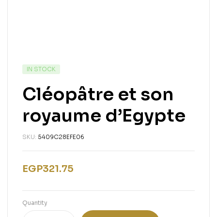
IN STOCK
Cléopâtre et son
royaume d’Egypte
SKU:
5409C28EFE06
EGP
321.75
Quantity