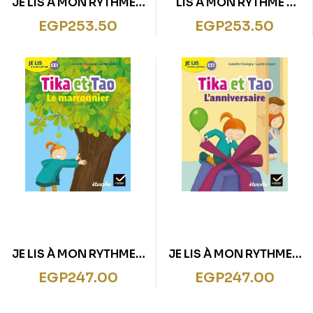
JE LIS À MON RYTHME –
LIS À MON RYTHME –
LECTURE CE1 ED. 2019 –
TIKA ET TAO – QUI
EGP
253.50
EGP
253.50
TIKA ET TAO : LE FEU
SUIS-JE ?
D’ARTIFICE
JE LIS À MON RYTHME –
JE LIS À MON RYTHME –
LECTURE CE1 ED. 2019 –
LECTURE CE1 ED. 2019 –
EGP
247.00
EGP
247.00
TIKA ET TAO : LE
TIKA ET TAO :
MARRONNIER
L’ANNIVERSAIRE