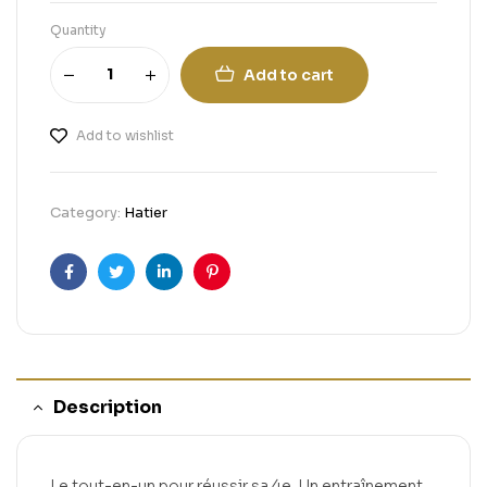
Quantity
Add to cart
Add to wishlist
Category:
Hatier
Facebook
Twitter
Linkedin
Pinterest
Description
Le tout-en-un pour réussir sa 4e. Un entraînement