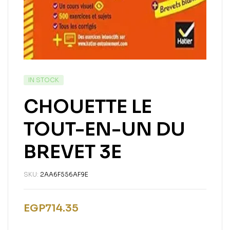
IN STOCK
CHOUETTE LE
TOUT-EN-UN DU
BREVET 3E
SKU:
2AA6F556AF9E
EGP
714.35