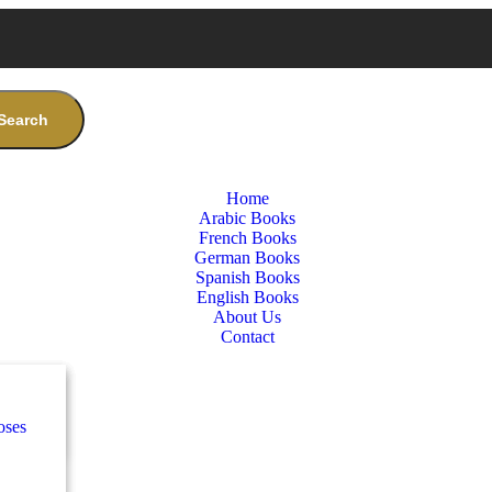
Search
Home
Arabic Books
French Books
German Books
Spanish Books
English Books
About Us
Contact
nces
س
oses
e
س
كلاس
nces