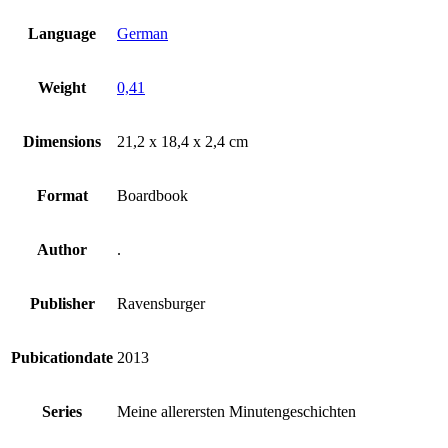
Language
German
Weight
0,41
Dimensions
21,2 x 18,4 x 2,4 cm
Format
Boardbook
Author
.
Publisher
Ravensburger
Pubicationdate
2013
Series
Meine allerersten Minutengeschichten