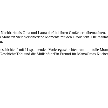
re Nachbarin als Oma und Laura darf bei ihren Großeltern übernachten.
 Monaten viele verschiedene Momente mit den Großeltern. Die realitätsna
n.
ngeschichten“ mit 11 spannenden Vorlesegeschichten rund um tolle Mo
 GeschichteTobi und die MüllabfuhrEin Freund für MamaOmas Kuche