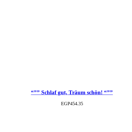
“”” Schlaf gut, Träum schön! “””
EGP
454.35