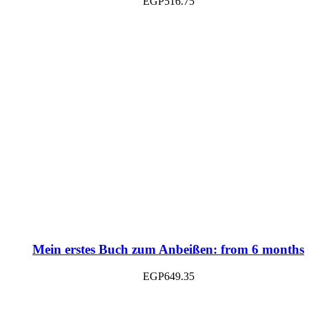
EGP
516.75
Mein erstes Buch zum Anbeißen: from 6 months
EGP
649.35