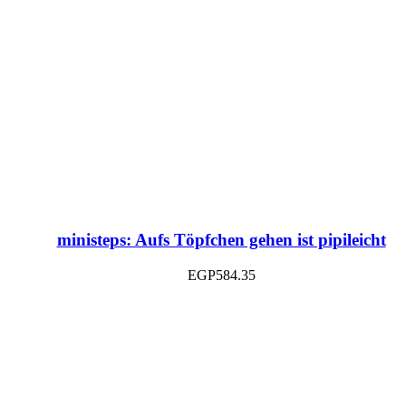
ministeps: Aufs Töpfchen gehen ist pipileicht
EGP
584.35