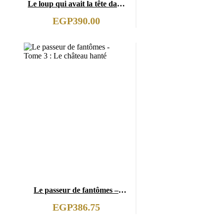
Le loup qui avait la tête dans
les étoiles
EGP
390.00
Le passeur de fantômes –
Tome 3 : Le château hanté
EGP
386.75