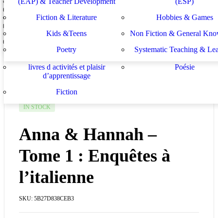
(EAP) & Teacher Development
Enfants et adolescents
Hobbies & Games
(ESP)
Anna & Hannah – Tome 1 : Enquêtes à l’italienne
Dictionaries
Learning German
كيات الموسيقى للأطفال
إنسانيات
Home
French
L irréel et les connaissances générales
Livres de
Le français pour des objectifs
Fiction & Literature
LE irréel et les connaissa
Hobbies & Games
nouveautés
Anna & Hannah – Tome 1 : Enquêtes à l’italienne
Lektüren
Nachhilfe – Materialie
spécifiques
générales
لة الأستشراق الألماني
دراسات يهودية و إسرائيلية
Kids &Teens
Non Fiction & General Kno
Sachbücher
Schulbücher
les buts de l académie française et le
Système d enseignement 
Poetry
Systematic Teaching & Le
développement de l enseignant
apprentissage
livres d activités et plaisir
Poésie
d’apprentissage
Fiction
IN STOCK
Anna & Hannah –
Tome 1 : Enquêtes à
l’italienne
SKU:
5B27D838CEB3