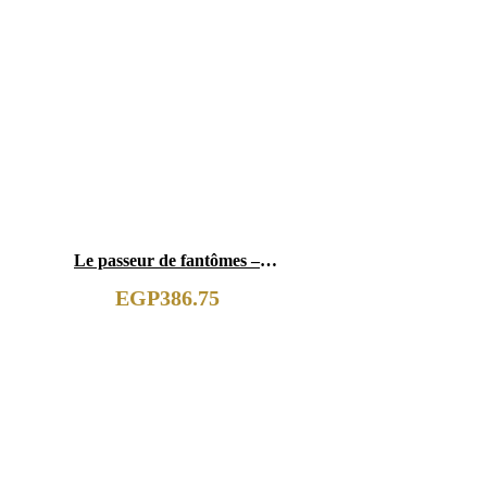
Le passeur de fantômes –
Tome 4 : Au cur des secrets
EGP
386.75