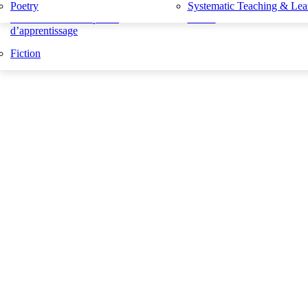
Poetry
Systematic Teaching & Lea
livres d activités et plaisir
Poésie
d’apprentissage
Fiction