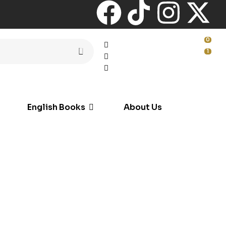
0
1
English Books
About Us