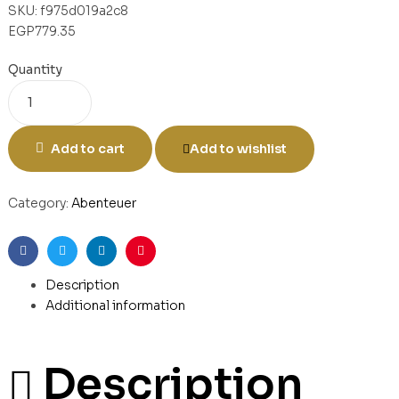
SKU:
f975d019a2c8
EGP
779.35
Quantity
Add to cart
Add to wishlist
Category:
Abenteuer
Facebook
Twitter
Linkedin
Pinterest
Description
Additional information
Description