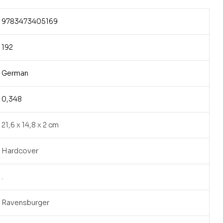
9783473405169
192
German
0,348
21,6 x 14,8 x 2 cm
Hardcover
.
Ravensburger