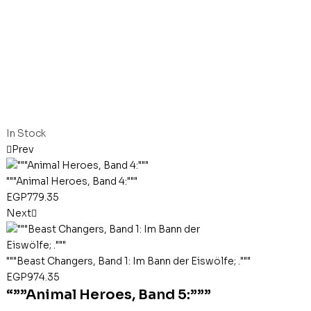
In Stock
Prev
"""Animal Heroes, Band 4:"""
EGP
779.35
Next
"""Beast Changers, Band 1: Im Bann der Eiswölfe; ."""
EGP
974.35
“””Animal Heroes, Band 5:”””