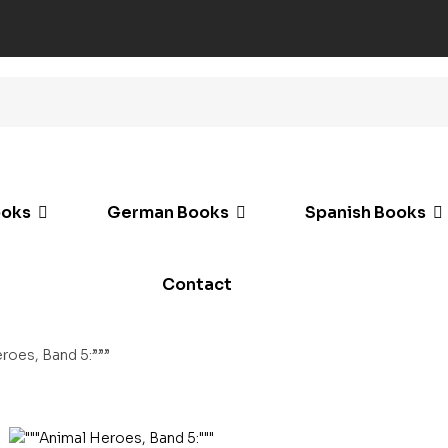
ooks
German Books
Spanish Books
Contact
roes, Band 5:”””