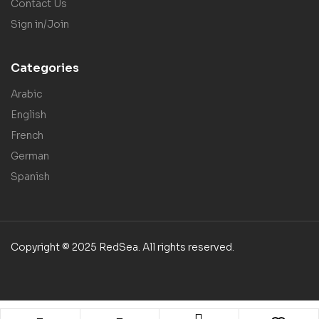
Contact Us
Sign in/Join
Categories
Arabic
English
French
German
Spanish
Copyright © 2025 RedSea. All rights reserved.