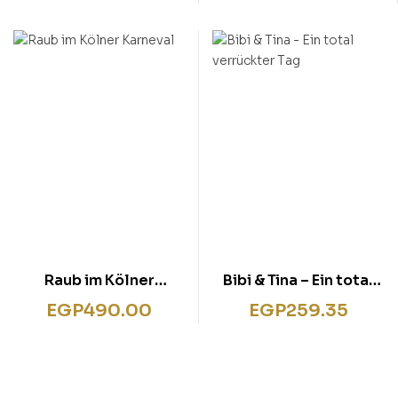
Raub im Kölner
Bibi & Tina – Ein total
Karneval
verrückter Tag
EGP
490.00
EGP
259.35