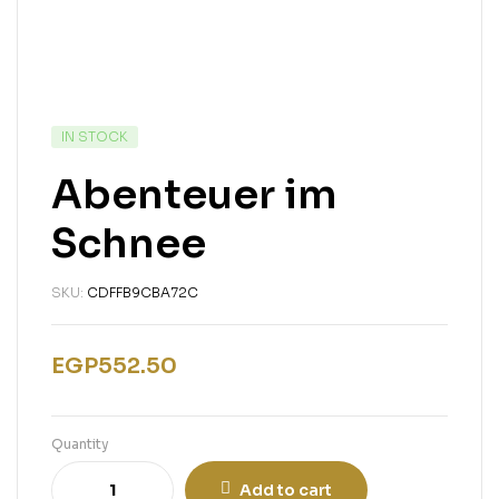
IN STOCK
Abenteuer im
Schnee
SKU:
CDFFB9CBA72C
EGP
552.50
Quantity
Add to cart