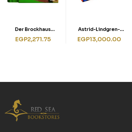
Der Brockhaus
Astrid-Lindgren-
Alternative Medizin
Edition 1-12
EGP
2,271.75
EGP
13,000.00