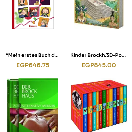
“Mein erstes Buch der
Kinder Brockh.3D-Pop-
Gefühle Von Wut,
Up Maya
EGP
646.75
EGP
845.00
Streit und
Gummibärchen”