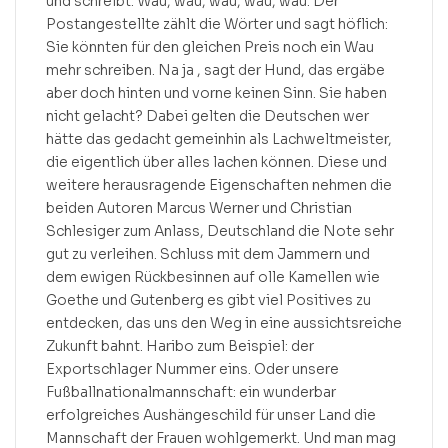
und schreibt: Wau, wau, wau, wau, wau. Der
Postangestellte zählt die Wörter und sagt höflich:
Sie könnten für den gleichen Preis noch ein Wau
mehr schreiben. Na ja , sagt der Hund, das ergäbe
aber doch hinten und vorne keinen Sinn. Sie haben
nicht gelacht? Dabei gelten die Deutschen wer
hätte das gedacht gemeinhin als Lachweltmeister,
die eigentlich über alles lachen können. Diese und
weitere herausragende Eigenschaften nehmen die
beiden Autoren Marcus Werner und Christian
Schlesiger zum Anlass, Deutschland die Note sehr
gut zu verleihen. Schluss mit dem Jammern und
dem ewigen Rückbesinnen auf olle Kamellen wie
Goethe und Gutenberg es gibt viel Positives zu
entdecken, das uns den Weg in eine aussichtsreiche
Zukunft bahnt. Haribo zum Beispiel: der
Exportschlager Nummer eins. Oder unsere
Fußballnationalmannschaft: ein wunderbar
erfolgreiches Aushängeschild für unser Land die
Mannschaft der Frauen wohlgemerkt. Und man mag