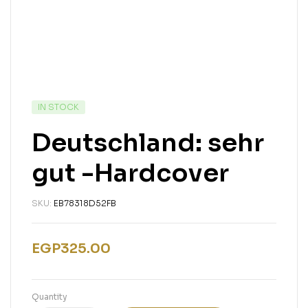
IN STOCK
Deutschland: sehr
gut -Hardcover
SKU:
EB78318D52FB
EGP
325.00
Quantity