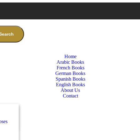
Search
Home
Arabic Books
French Books
German Books
Spanish Books
English Books
About Us
Contact
nces
س
oses
e
س
كلاس
nces