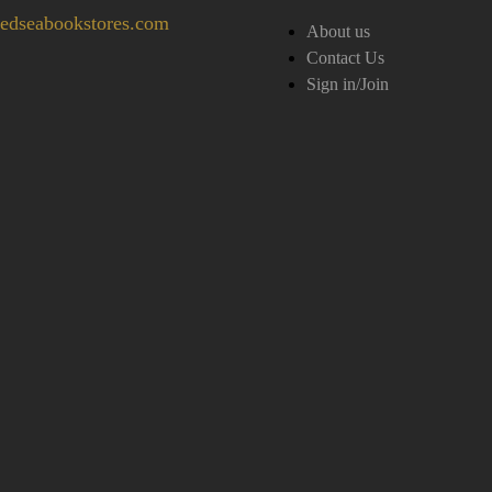
edseabookstores.com
About us
Contact Us
Sign in/Join