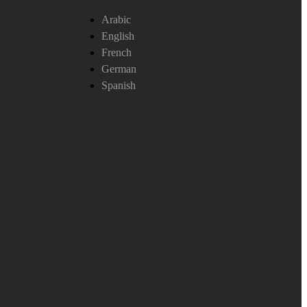
Arabic
English
French
German
Spanish