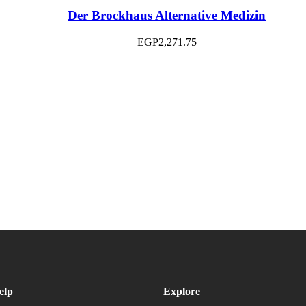
Der Brockhaus Alternative Medizin
EGP
2,271.75
elp
Explore