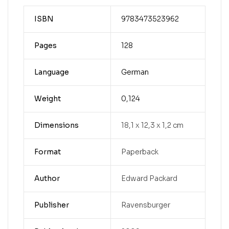
ISBN
9783473523962
Pages
128
Language
German
Weight
0,124
Dimensions
18,1 x 12,3 x 1,2 cm
Format
Paperback
Author
Edward Packard
Publisher
Ravensburger