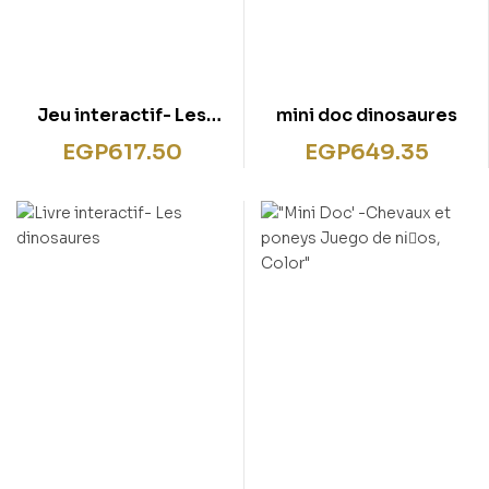
Jeu interactif- Les
mini doc dinosaures
dinosaures
EGP
617.50
EGP
649.35