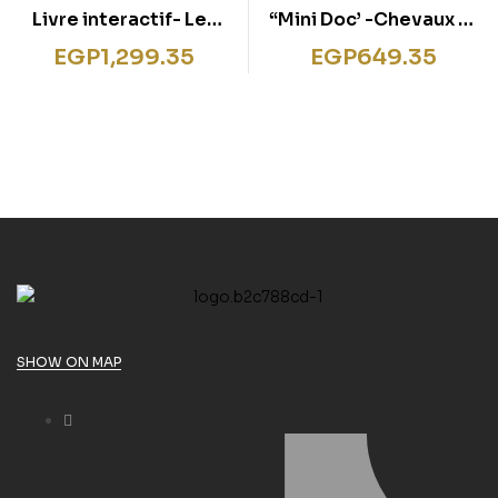
Livre interactif- Les
“Mini Doc’ -Chevaux et
dinosaures
poneys Juego de
EGP
1,299.35
EGP
649.35
niٌos, Color”
SHOW ON MAP