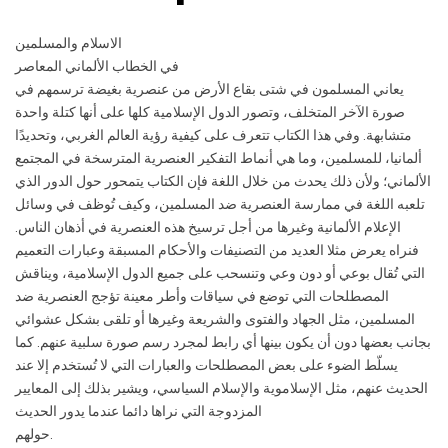
الاسلام والمسلمين
في الخطاب الألماني المعاصر
يعاني المسلمون في شتى بقاع الأرض من عنصرية بغيضة ترسمهم في
صورة الآخر المتخلف، وتصور الدول الإسلامية كلها على أنها كتلة واحدة
متشابهة. وفي هذا الكتاب تتعرف على كيفية رؤية العالم الغربي، وتحديدًا
ألمانيا، للمسلمين، وما هي أنماط التفكير العنصرية المترسخة في المجتمع
الألماني؛ ولأن ذلك يحدث من خلال اللغة فإن الكتاب يتمحور حول الدور الذي
تلعبه اللغة في ممارسة العنصرية ضد المسلمين، وكيف تُوظف في وسائل
الإعلام الألمانية وغيرها من أجل ترسيخ هذه العنصرية في أذهان الناس.
فنراه يعرض مثلا العديد من التصنيفات والأحكام المسبقة وعبارات التعميم
التي تُقال بوعي أو دون وعي وتنسحب على جميع الدول الإسلامية، ويناقش
المصطلحات التي توضع في سياقات وأطر معينة تؤجج العنصرية ضد
المسلمين، مثل الجهاد والفتوى والشريعة وغيرها أو تلقى بشكل عشوائي
بجانب بعضها دون أن يكون بينها أي رابط لمجرد رسم صورة سلبية عنهم. كما
يسلّط الضوء على بعض المصطلحات والعبارات التي لا تُستخدم إلا عند
الحديث عنهم، مثل الإسلاموية والإسلام السياسي، ويشير بذلك إلى المعايير
المزدوجة التي نراها دائما عندما يدور الحديث
حولهم.