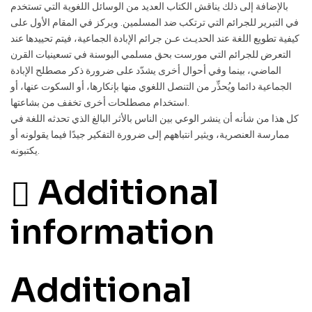
بالإضافة إلى ذلك يناقش الكتاب العديد من الوسائل اللغوية التي تستخدم
في التبرير للجرائم التي ترتكب ضد المسلمين. ويركز في المقام الأول على
كيفية تطويع اللغة عند الحديـث عـن جرائم الإبادة الجماعية، فيتم تحييدها عند
التعرض للجرائم التي مورست بحق مسلمي البوسنة في تسعينيات القرن
الماضي، بينما وفي أحوال أخرى يشدّد على ضرورة ذكر مصطلح الإبادة
الجماعية دائما ويُحذِّر من التنصل اللغوي منها بإنكارها، أو السكوت عنها، أو
استخدام مصطلحات أخرى تخفف من بشاعتها.
كل هذا من شأنه أن ينشر الوعي بين الناس بالأثر البالغ الذي تحدثه اللغة في
ممارسة العنصرية، ويثير انتباههم إلى ضرورة التفكير جيدًا فيما يقولونه أو
يكتبونه.
Additional
information
Additional