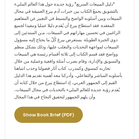
“دليل المبيعات السريع” رؤية جديدة حول هذا العالم المليء
بالتشويق يجمعُ الكتاب بين خبرات آدم بيرغ العميقة في مجال
المبيعات وبين أسلوبه الواضح والبسيط في التعبير عن المفاهيم
المعقدة. فقد استطاع بيرغ أن يُقدم دليلا عمليا ومفيدا لجميع
الراغبين في تحسين مهاراتهم في المبيعات، مـن المبتدئين إلى
ذوي الخبرة الطويلة. يستعرض بيرغ كُلّ ما يحتاج إليه مسؤول
المبيعات لمواجهة التحديات والتغلب عليها، وذلك بشكل منظم
وواضح فقد قسم الكتاب إلى ثلاثة أقسام رئيسة هي المبيعات
والتسويق والإدارة، وقام بضرب أمثلة واقعية وعملية من خلال
تجاربه كمسوق وكمدرب. كتاب أثار فضولنا وجذب انتباهنا
بأسلوبه المباشر والتفاعلي، وأدركنا معه أهمية تقديم هذا الدليل
القيم إلى الجمهور العربي، إذ استطاع بيرغ من خلال كتابه أن
يُقدم رؤية جديدة للعالم المليء بالتحديات في مجال المبيعات،
وأن يلهم الجمهور لتحقيق النجاح في هذا المجال.
Show Book Brief (PDF)